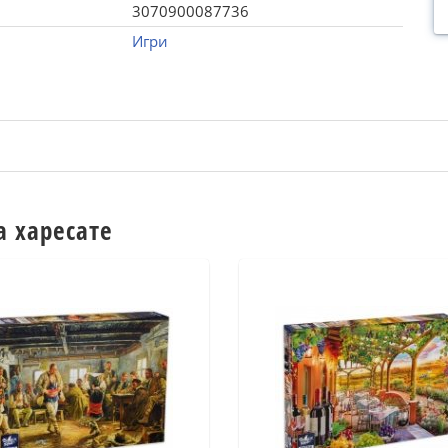
3070900087736
Игри
а харесате