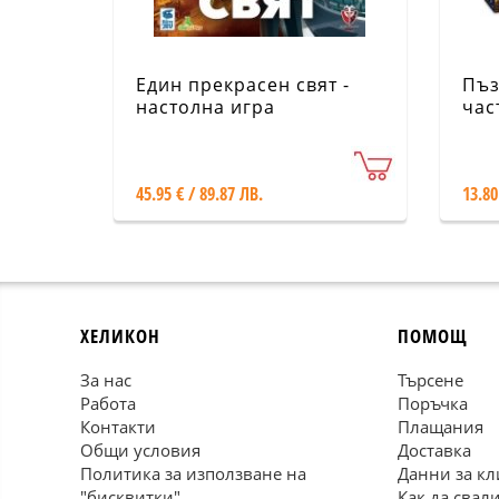
Един прекрасен свят -
Пъз
настолна игра
час
Мър
45.95 € / 89.87 ЛВ.
13.80
ХЕЛИКОН
ПОМОЩ
За нас
Търсене
Работа
Поръчка
Контакти
Плащания
Общи условия
Доставка
Политика за използване на
Данни за кл
"бисквитки"
Как да свал