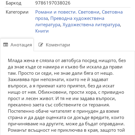
Баркод
9786197038026
Категории
Романи и повести. Световни
,
Световна
проза
,
Преводна художествена
литература
,
Художествена литература
,
Книги
Анотация
Коментари
Млада жена е слязла от автобуса посред нищото, без
да знае къде се намира и къкво би искала да прави
там. Просто си седи, не знае дали бяга от нещо.
Заживява при непознати, които не й задават
въпроси, а я приемат като приятел, без да искат
нищо от нея. Обикновени, прости хора, с привидно
прост и лесен живот. И тя не им задава въпроси,
прекалено заета със собствените си терзания.
Постепенно обаче читателят е принуден да вземе
страна и да даде оценката си докъде вредите, които
причиняваме на другите, може да бъдат оправдани.
Романът всъщност не приключва в края, защото той