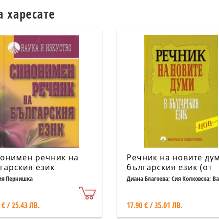
а харесате
онимен речник на
Речник на новите ду
гарския език
българския език (от
първите две десетил
я Пернишка
Диана Благоева; Сия Колковска; В
Сумрова и др.
на XXI век)
 € / 25.43 ЛВ.
17.90 € / 35.01 ЛВ.