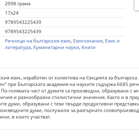
2098 грама
17x24
9789543225439
9789543225439
Речници на българския език
,
Езикознание
,
Език и
литература
,
Хуманитарни науки
,
Книги
кия език, изработен от колектива на Секцията за българска
н" при Българската академия на науките съдържа 6685 речн
 По-голямата част от думите са производни, образувани с мн
ичия и разнообразни стилистични значения. Както и в преди
ите думи, образувани с тези твърде продуктивни представки
производните думи, послужили за разгърнато словопроизвод
ини, в които участват.