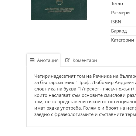
Тегло
Размери
ISBN
Баркод
Категории
Анотация
Коментари
Четиринадесетият том на Речника на българс
за български език "Проф. Любомир Андрейчи
словника на буква П /прелет - пясъчножълт/.
които наслагват към основите смислови разл
том, не са представени някои от потенциалн
имат рядка употреба. Голям е и броят на не
заедно с фразеологизмите и съставните терм