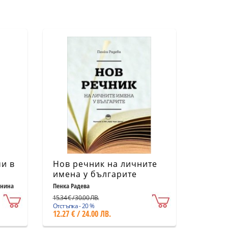
ми в
Нов речник на личните
имена у българите
етия
анина
Пенка Радева
15.34 € / 30.00 ЛВ.
Отстъпка - 20 %
12.27 € / 24.00 ЛВ.