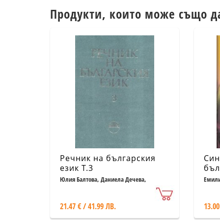
Продукти, които може също д
Речник на българския
Син
език Т.3
бъл
Юлия Балтова, Даниела Дечева,
Емили
Стефана Калдиева-Захариева, Лилия
Крумова-Цветкова
21.47 € / 41.99 ЛВ.
13.00