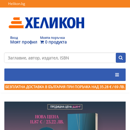
Helikon.bg
Вход
Моята поръчка
Моят профил
0 продукта
БЕЗПЛАТНА ДОСТАВКА В БЪЛГАРИЯ ПРИ ПОРЪЧКА
НАД 35.28 € / 69 ЛВ.