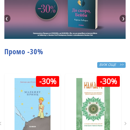
❮
❯
Промо -30%
ВИЖ ОЩЕ >>
-30%
-30%