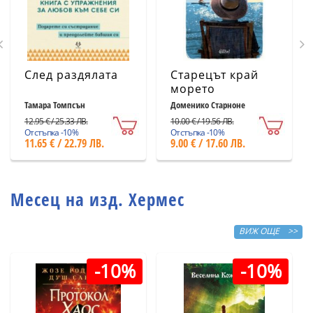
След раздялата
Старецът край
морето
Тамара Томпсън
Доменико Старноне
12.95 € / 25.33 ЛВ.
10.00 € / 19.56 ЛВ.
Отстъпка -10%
Отстъпка -10%
11.65 € / 22.79 ЛВ.
9.00 € / 17.60 ЛВ.
Месец на изд. Хермес
ВИЖ ОЩЕ >>
-10%
-10%