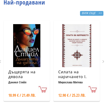
Най-продавани
ВИЖ ОЩЕ >>
Дъщерята на
Силата на
дявола
наричането І.
Тайната на
Даниел Стийл
Мирослава Митева
думите и
древните
10.99 € / 21.49 ЛВ.
12.90 € / 25.23 ЛВ.
български
обичаи, които
сбъдват желания