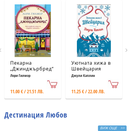
Пекарна
Уютната хижа в
„Джинджърбред“
Швейцария
(с цветни
Лори Гилмор
Джули Каплин
порезки)
11.00 € / 21.51 ЛВ.
11.25 € / 22.00 ЛВ.
Дестинация Любов
ВИЖ ОЩЕ >>