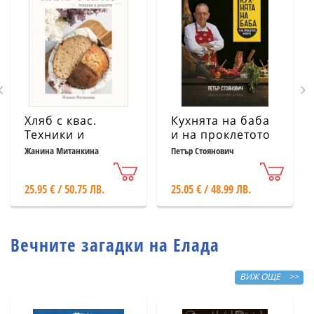
Хляб с квас.
Кухнята на баба
Техники и
и на проклетото
рецепти
й внуче
Жанина Митанкина
Петър Стоянович
25.95 € / 50.75 ЛВ.
25.05 € / 48.99 ЛВ.
Вечните загадки на Елада
ВИЖ ОЩЕ >>