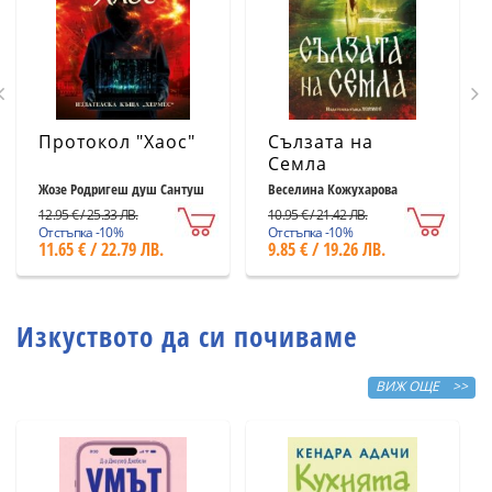
Протокол "Хаос"
Сълзата на
Семла
Жозе Родригеш душ Сантуш
Веселина Кожухарова
12.95 € / 25.33 ЛВ.
10.95 € / 21.42 ЛВ.
Отстъпка -10%
Отстъпка -10%
11.65 € / 22.79 ЛВ.
9.85 € / 19.26 ЛВ.
Изкуството да си почиваме
ВИЖ ОЩЕ >>