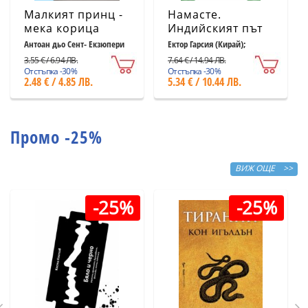
Малкият принц -
Намасте.
мека корица
Индийският път
светлосиня
към щастието,
Антоан дьо Сент- Екзюпери
Ектор Гарсия (Кирай);
Франсеск Миралес
удовлетворението
3.55 € / 6.94 ЛВ.
7.64 € / 14.94 ЛВ.
и успеха
Отстъпка -30%
Отстъпка -30%
2.48 € / 4.85 ЛВ.
5.34 € / 10.44 ЛВ.
Промо -25%
ВИЖ ОЩЕ >>
-25%
-25%