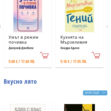
Умът в режим
Кухнята на
почивка
Мързеливия
гений
Джоузеф Джебели
Кендра Адачи
9.00 € / 17.60 ЛВ.
9.18 € / 17.95 ЛВ.
Вкусно лято
ВИЖ ОЩЕ >>