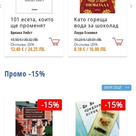
101 есета, които
Като гореща
ще променят
вода за шоколад
начина ви на
(ново издание)
Бриана Уийст
Лаура Ескивел
мислене
15.50 € / 30.32 ЛВ.
10.23 € / 20.01 ЛВ.
Отстъпка -20%
Отстъпка -20%
12.40 € / 24.25 ЛВ.
8.18 € / 16.00 ЛВ.
Промо -15%
ВИЖ ОЩЕ >>
-15%
-15%