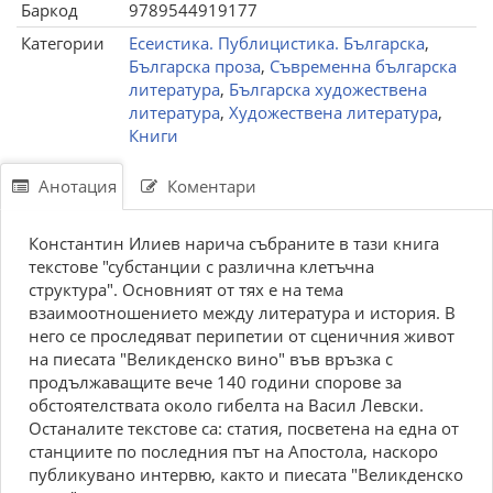
Баркод
9789544919177
Категории
Есеистика. Публицистика. Българска
,
Българска проза
,
Съвременна българска
литература
,
Българска художествена
литература
,
Художествена литература
,
Книги
Анотация
Коментари
Константин Илиев нарича събраните в тази книга
текстове "субстанции с различна клетъчна
структура". Основният от тях е на тема
взаимоотношението между литература и история. В
него се проследяват перипетии от сценичния живот
на пиесата "Великденско вино" във връзка с
продължаващите вече 140 години спорове за
обстоятелствата около гибелта на Васил Левски.
Останалите текстове са: статия, посветена на една от
станциите по последния път на Апостола, наскоро
публикувано интервю, както и пиесата "Великденско