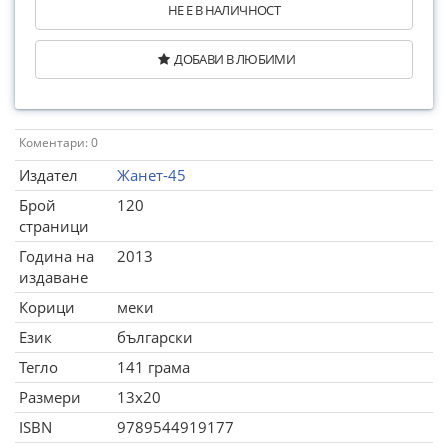
НЕ Е В НАЛИЧНОСТ
ДОБАВИ В ЛЮБИМИ
Коментари: 0
Издател
Жанет-45
Брой
120
страници
Година на
2013
издаване
Корици
меки
Език
български
Тегло
141 грама
Размери
13x20
ISBN
9789544919177