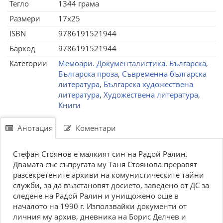
Тегло
1344 грама
Размери
17x25
ISBN
9786191521944
Баркод
9786191521944
Категории
Мемоари. Документалистика. Българска
,
Българска проза
,
Съвременна българска
литература
,
Българска художествена
литература
,
Художествена литература
,
Книги
Анотация
Коментари
Стефан Стоянов е малкият син на Радой Ралин.
Двамата със съпругата му Таня Стоянова преравят
разсекретените архиви на комунистическите тайни
служби, за да възстановят досието, заведено от ДС за
следене на Радой Ралин и унищожено още в
началото на 1990 г. Използвайки документи от
личния му архив, дневника на Борис Делчев и