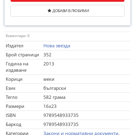
ДОБАВИ В ЛЮБИМИ
Коментари: 0
Издател
Нова звезда
Брой страници
352
Година на
2013
издаване
Корици
меки
Език
български
Тегло
582 грама
Размери
16x23
ISBN
9789548933735
Баркод
9789548933735
Категории
Закони и нормативни документи
,