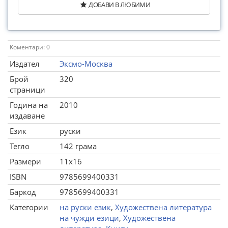
ДОБАВИ В ЛЮБИМИ
Коментари: 0
Издател
Эксмо-Москва
Брой
320
страници
Година на
2010
издаване
Език
руски
Тегло
142 грама
Размери
11x16
ISBN
9785699400331
Баркод
9785699400331
Категории
на руски език
,
Художествена литература
на чужди езици
,
Художествена