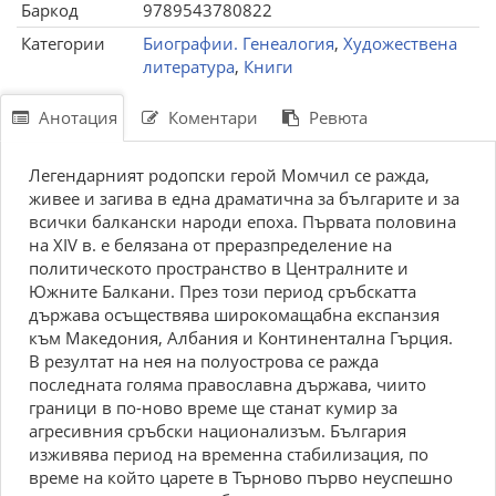
Баркод
9789543780822
Категории
Биографии. Генеалогия
,
Художествена
литература
,
Книги
Анотация
Коментари
Ревюта
Легендарният родопски герой Момчил се ражда,
живее и загива в една драматична за българите и за
всички балкански народи епоха. Първата половина
на ХIV в. е белязана от преразпределение на
политическото пространство в Централните и
Южните Балкани. През този период сръбскатта
държава осъществява широкомащабна експанзия
към Македония, Албания и Континентална Гърция.
В резултат на нея на полуострова се ражда
последната голяма православна държава, чиито
граници в по-ново време ще станат кумир за
агресивния сръбски национализъм. България
изживява период на временна стабилизация, по
време на който царете в Търново първо неуспешно