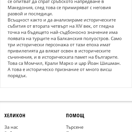
се опитват да спрат сръбското напредване в
Македония, след това се примиряват с неговия
развой и последици.
Всъщност както и да анализираме историческите
събития от втората четвърт на XIV век, от гледна
точка на бъдещето най-съдбоносно значение има
появата на турците на Балканския полуостров. Само
три исторически персонажа от тази епоха имат
привилегията да влязат освен в историческите
съчинения, и в историческата памет на българите.
Това са Момчил, Крали Марко и цар Йоан Шишман.
А това е историческо признание от много висш
порядък.
ХЕЛИКОН
ПОМОЩ
За нас
Търсене