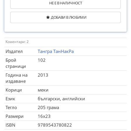
НЕ Е В НАЛИЧНОСТ
ДОБАВИ В ЛЮБИМИ
Коментари: 2
Издател
Тангра ТанНакРа
Брой
102
страници
Година на
2013
издаване
Корици
меки
Език
български, английски
Тегло
205 грама
Размери
16x23
ISBN
9789543780822