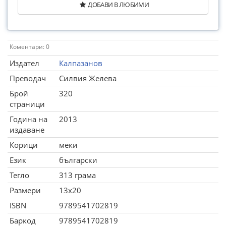
ДОБАВИ В ЛЮБИМИ
Коментари: 0
Издател
Калпазанов
Преводач
Силвия Желева
Брой
320
страници
Година на
2013
издаване
Корици
меки
Език
български
Тегло
313 грама
Размери
13x20
ISBN
9789541702819
Баркод
9789541702819