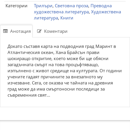
Категории
Трилъри
,
Световна проза
,
Преводна
художествена литература
,
Художествена
литература
,
Книги
Анотация
Коментари
Докато съставя карта на подводния град Маринт в
Атлантическия океан, Хана Брайсън прави
шокиращо откритие, което може би ще обясни
загадъчната смърт на това процъфтяващо,
изпълнено с живот средище на културата. От години
учените гадаят причините за внезапното му
изчезване. Сега, се оказва че тайната на древния
град може да има смъртоносни последици за
съвременния свят…