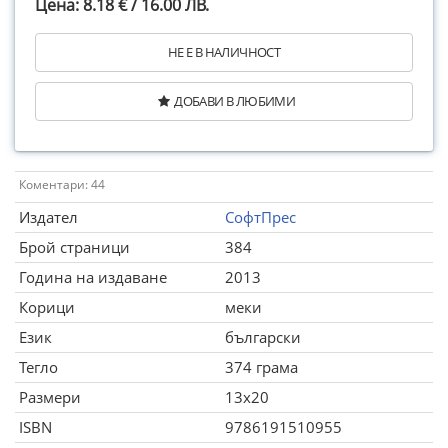
Цена: 8.18 € / 16.00 ЛВ.
НЕ Е В НАЛИЧНОСТ
ДОБАВИ В ЛЮБИМИ
Коментари: 44
Издател
СофтПрес
Брой страници
384
Година на издаване
2013
Корици
меки
Език
български
Тегло
374 грама
Размери
13x20
ISBN
9786191510955