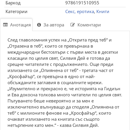
Баркод
9786191510955
Категории
Секс, еротика
,
Книги
Анотация
За автора
Коментари
След главоломния успех на „Открита пред теб“ и
„Отразена в теб“, които се превърнаха в
международни бестселъри с първи места в десетки
класации по целия свят, Силвия Дей е готова да
срещне читателите с продължението. Още преди
излизането си „Опиянена от теб“ - третата част от
„Кросфайър“, се превърна в едно от най-
обсъжданите заглавия в социалните мрежи.
„Изумително и прекрасно е, че историята на Гидиън
и Ева докосна толкова много читатели по целия свят.
Пътуването беше невероятно и за мен е
изключително вълнуващо да споделя „Опиянена от
теб“ с милионите фенове на „Кросфайър“, които
очакват излизането на книгата със същото
нетърпение като мен.“ - казва Силвия Дей.