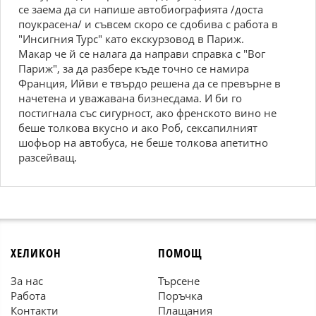
се заема да си напише автобиографията /доста
поукрасена/ и съвсем скоро се сдобива с работа в
"Инсигния Турс" като екскурзовод в Париж.
Макар че й се налага да направи справка с "Вог
Париж", за да разбере къде точно се намира
Франция, Ийви е твърдо решена да се превърне в
начетена и уважавана бизнесдама. И би го
постигнала със сигурност, ако френското вино не
беше толкова вкусно и ако Роб, сексапилният
шофьор на автобуса, не беше толкова апетитно
разсейващ.
ХЕЛИКОН
ПОМОЩ
За нас
Търсене
Работа
Поръчка
Контакти
Плащания