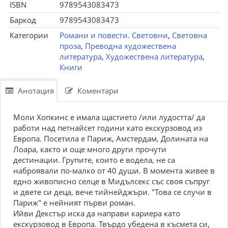
ISBN
9789543083473
Баркод
9789543083473
Категории
Романи и повести. Световни
,
Световна
проза
,
Преводна художествена
литература
,
Художествена литература
,
Книги
Анотация
Коментари
Моли Хопкинс е имала щастието /или лудостта/ да
работи над петнайсет години като екскурзовод из
Европа. Посетила е Париж, Амстердам, Долината на
Лоара, както и още много други прочути
дестинации. Групите, които е водела, не са
наброявали по-малко от 40 души. В момента живее в
едно живописно селце в Мидълсекс със своя съпруг
и двете си деца, вече тийнейджъри. "Това се случи в
Париж" е нейният първи роман.
Ийви Декстър иска да направи кариера като
екскурзовод в Европа. Твърдо убедена в късмета си,