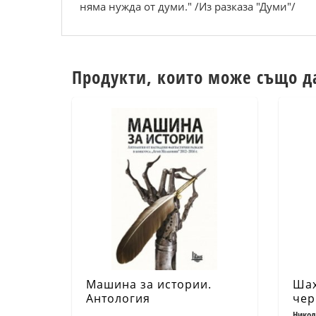
няма нужда от думи." /Из разказа "Думи"/
Продукти, които може също д
Машина за истории.
Шах
Антология
чер
Никол