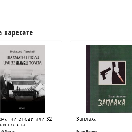
а харесате
матни етюди или 32
Заплаха
ни полета
ай Петков
Емил Левков