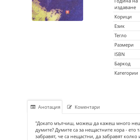
Година на
издаване
Корици
Език
Тегло
Размери
ISBN
Баркод
Категории
Анотация
Коментари
"Докато мълчиш, можеш да кажеш много неща.
думите? Думите са за нещастните хора - ето та
забравят, че са нещастни, да забравят колко