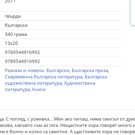
2011
твърди
български
340 грама
13x20
9789544916992
9789544916992
Разкази и новели. Български
,
Българска проза
,
Съвременна българска литература
,
Българска
художествена литература
,
Художествена
литература
,
Книги
 С поглед, с усмивка... Мен ако питаш, няма смисъл от думи
кива, какъвто съм аз сега. Нещастните хора говорят много и н
 им е болно и колко са самотни. А щастливите хора не говоря