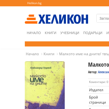
Helikon.bg
НАЧАЛО
КНИГИ
УЧЕБНИЦИ
ПОДАРЪЦИ
И
Начало
Книги
Малкото име на дните/ твъ
Малкото
Автор:
Алекса
Коментари: 0
Издател
Брой
страници