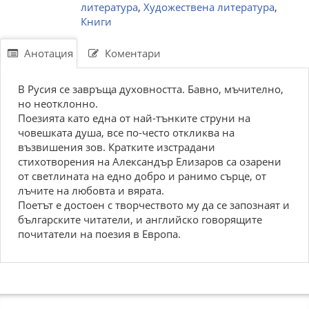
литература
,
Художествена литература
,
Книги
Анотация
Коментари
В Русия се завръща духовността. Бавно, мъчително,
но неотклонно.
Поезията като една от най-тънките струни на
човешката душа, все по-често откликва на
възвишения зов. Кратките изстрадани
стихотворения на Александър Елизаров са озарени
от светлината на едно добро и ранимо сърце, от
лъчите на любовта и вярата.
Поетът е достоен с творчеството му да се запознаят и
българските читатели, и английско говорящите
почитатели на поезия в Европа.