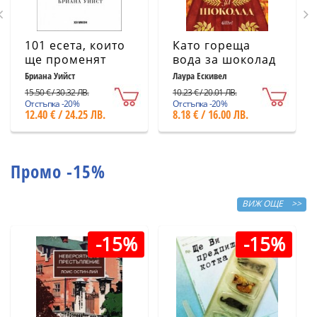
101 есета, които
Като гореща
ще променят
вода за шоколад
начина ви на
(ново издание)
Бриана Уийст
Лаура Ескивел
мислене
15.50 € / 30.32 ЛВ.
10.23 € / 20.01 ЛВ.
Отстъпка -20%
Отстъпка -20%
12.40 € / 24.25 ЛВ.
8.18 € / 16.00 ЛВ.
Промо -15%
ВИЖ ОЩЕ >>
-15%
-15%