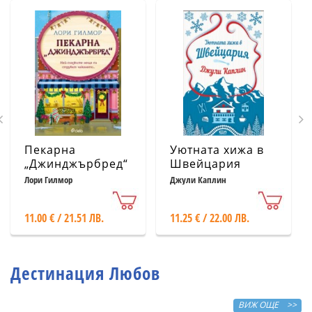
Пекарна
Уютната хижа в
„Джинджърбред“
Швейцария
(с цветни
Лори Гилмор
Джули Каплин
порезки)
11.00 € / 21.51 ЛВ.
11.25 € / 22.00 ЛВ.
Дестинация Любов
ВИЖ ОЩЕ >>