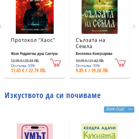
Протокол "Хаос"
Сълзата на
Семла
Жозе Родригеш душ Сантуш
Веселина Кожухарова
12.95 € / 25.33 ЛВ.
10.95 € / 21.42 ЛВ.
Отстъпка -10%
Отстъпка -10%
11.65 € / 22.79 ЛВ.
9.85 € / 19.26 ЛВ.
Изкуството да си почиваме
ВИЖ ОЩЕ >>