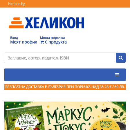
Helikon.bg
Вход
Моята поръчка
Моят профил
0 продукта
БЕЗПЛАТНА ДОСТАВКА В БЪЛГАРИЯ ПРИ ПОРЪЧКА
НАД 35.28 € / 69 ЛВ.