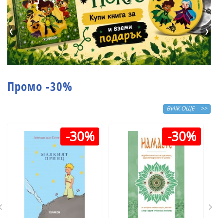
❮
❯
Промо -30%
ВИЖ ОЩЕ >>
-30%
-30%