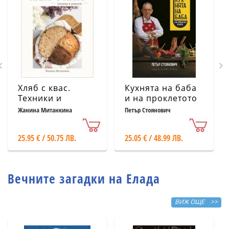
Хляб с квас.
Кухнята на баба
Техники и
и на проклетото
рецепти
й внуче
Жанина Митанкина
Петър Стоянович
25.95 € / 50.75 ЛВ.
25.05 € / 48.99 ЛВ.
Вечните загадки на Елада
ВИЖ ОЩЕ >>