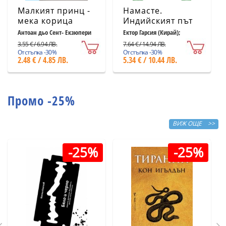
Малкият принц -
Намасте.
мека корица
Индийският път
светлосиня
към щастието,
Антоан дьо Сент- Екзюпери
Ектор Гарсия (Кирай);
Франсеск Миралес
удовлетворението
3.55 € / 6.94 ЛВ.
7.64 € / 14.94 ЛВ.
и успеха
Отстъпка -30%
Отстъпка -30%
2.48 € / 4.85 ЛВ.
5.34 € / 10.44 ЛВ.
Промо -25%
ВИЖ ОЩЕ >>
-25%
-25%