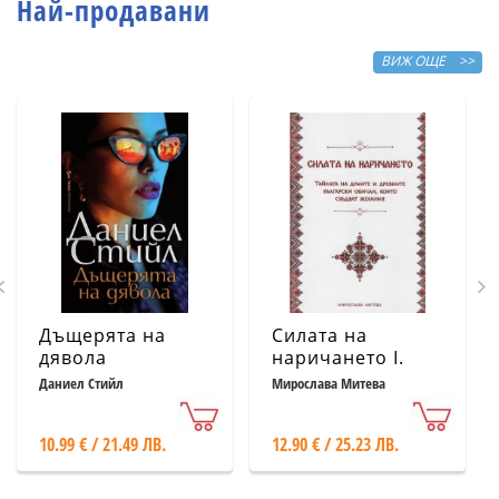
Най-продавани
ВИЖ ОЩЕ >>
Дъщерята на
Силата на
дявола
наричането І.
Тайната на
Даниел Стийл
Мирослава Митева
думите и
древните
10.99 € / 21.49 ЛВ.
12.90 € / 25.23 ЛВ.
български
обичаи, които
сбъдват желания