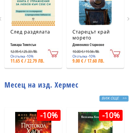
След раздялата
Старецът край
морето
Тамара Томпсън
Доменико Старноне
12.95 € / 25.33 ЛВ.
10.00 € / 19.56 ЛВ.
Отстъпка -10%
Отстъпка -10%
11.65 € / 22.79 ЛВ.
9.00 € / 17.60 ЛВ.
Месец на изд. Хермес
ВИЖ ОЩЕ >>
-10%
-10%