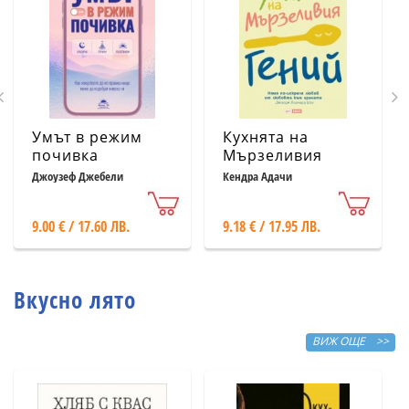
Умът в режим
Кухнята на
почивка
Мързеливия
гений
Джоузеф Джебели
Кендра Адачи
9.00 € / 17.60 ЛВ.
9.18 € / 17.95 ЛВ.
Вкусно лято
ВИЖ ОЩЕ >>