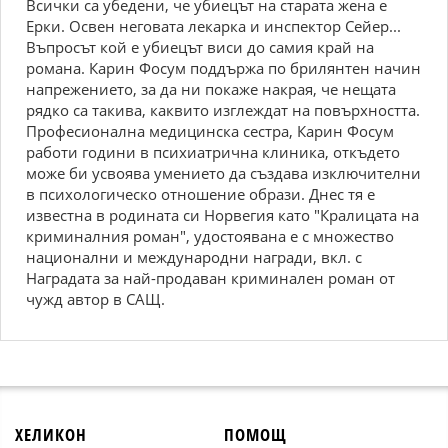
Всички са убедени, че убиецът на старата жена е
Ерки. Освен неговата лекарка и инспектор Сейер...
Въпросът кой е убиецът виси до самия край на
романа. Карин Фосум поддържа по брилянтен начин
напрежението, за да ни покаже накрая, че нещата
рядко са такива, каквито изглеждат на повърхността.
Професионална медицинска сестра, Карин Фосум
работи години в психиатрична клиника, откъдето
може би усвоява умението да създава изключителни
в психологическо отношение образи. Днес тя е
известна в родината си Норвегия като "Кралицата на
криминалния роман", удостоявана е с множество
национални и международни награди, вкл. с
Наградата за най-продаван криминален роман от
чужд автор в САЩ.
ХЕЛИКОН
ПОМОЩ