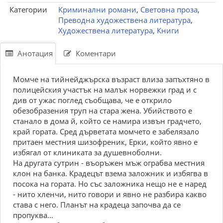
Категории
Криминални романи
,
Световна проза
,
Преводна художествена литература
,
Художествена литература
,
Книги
Анотация
Коментари
Момче на тийнейджърска възраст влиза запъхтяно в
полицейския участък на малък норвежки град и с
див от ужас поглед съобщава, че е открило
обезобразения труп на стара жена. Убийството е
станало в дома й, който се намира извън градчето,
край гората. Сред дърветата момчето е забелязало
притаен местния шизофреник, Ерки, който явно е
избягал от клиниката за душевноболни.
На другата сутрин - въоръжен мъж ограбва местния
клон на банка. Крадецът взема заложник и избягва в
посока на гората. Но със заложника нещо не е наред
- нито хленчи, нито говори и явно не разбира какво
става с него. Планът на крадеца започва да се
пропуква...