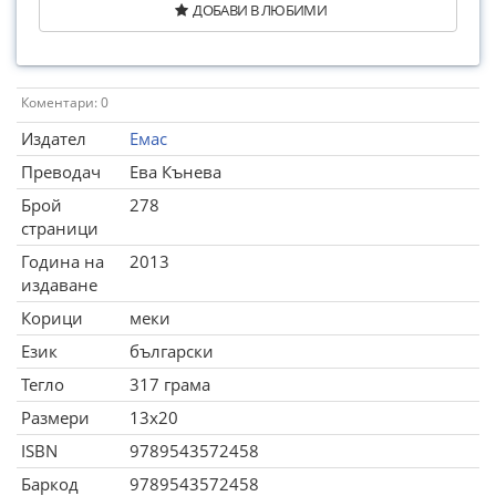
ДОБАВИ В ЛЮБИМИ
Коментари: 0
Издател
Емас
Преводач
Ева Кънева
Брой
278
страници
Година на
2013
издаване
Корици
меки
Език
български
Тегло
317 грама
Размери
13x20
ISBN
9789543572458
Баркод
9789543572458