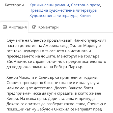
Категории
Криминални романи
,
Световна проза
,
Преводна художествена литература
,
Художествена литература
,
Книги
Анотация
Коментари
Случаите на Спенсър продължават. Най-популярният
частен детектив на Америка след Филип Марлоу е
все така неуморен в търсенето на истината и
преследването на лошите. Майсторът на трилъра
Ейс Аткинс се справя отлично с предизвикателството
да поддържа пламъка на Робърт Паркър.
Хенри Чимоли и Спенсър са приятели от години.
Старият треньор по бокс никога не е искал услуга
или помощ от детектива. Досега. Защото богат
предприемач иска да купи сградата, в която живее
Хенри. На всяка цена. Дори със сила и принуда.
Докато се опитват да разберат какво става, Спенсър и
помощникът му Зебулон Сикскил се изправят пред