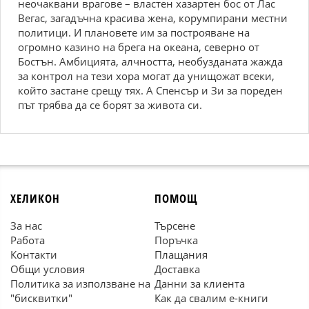
неочаквани врагове – властен хазартен бос от Лас
Вегас, загадъчна красива жена, корумпирани местни
политици. И плановете им за построяване на
огромно казино на брега на океана, северно от
Бостън. Амбицията, алчността, необузданата жажда
за контрол на тези хора могат да унищожат всеки,
който застане срещу тях. А Спенсър и Зи за пореден
път трябва да се борят за живота си.
ХЕЛИКОН
ПОМОЩ
За нас
Търсене
Работа
Поръчка
Контакти
Плащания
Общи условия
Доставка
Политика за използване на
Данни за клиента
"бисквитки"
Как да свалим е-книги