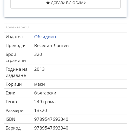
ДОБАВИ В ЛЮБИМИ
Коментари: 0
Издател
Обсидиан
Преводач
Веселин Лаптев
Брой
320
страници
Година на
2013
издаване
Корици
меки
Език
български
Тегло
249 грама
Размери
13x20
ISBN
9789547693340
Баркод
9789547693340