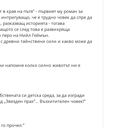
в края на пътя" - първият му роман за
 интригуващо, че е трудно човек да спре да
, разказващ историята - тогава
ащото се след това е развихряща
о перо на Нийл Геймън.
 с древни тайнствени сили и какво може да
 ни напомня колко силно животът ни е
твената си детска среда, за да изгради
д „Звезден прах”... Възхитителен човек!”
 го прочел.”