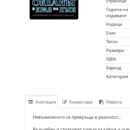
страници
Година на
издаване
Корици
Език
Тегло
Размери
ISBN
Баркод
Категории
Анотация
Коментари
Ревюта
Невъзможното се превръща в реалност...
Вълшебен и страховит разказ за тайни и оце