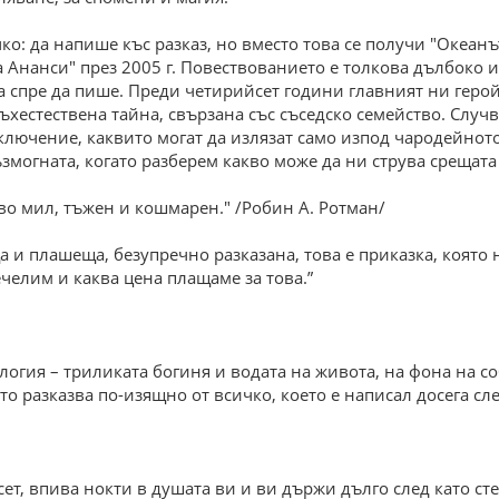
: да напише къс разказ, но вместо това се получи "Океанът 
 Ананси" през 2005 г. Повествованието е толкова дълбоко и
да спре да пише. Преди четирийсет години главният ни герой
естествена тайна, свързана със съседско семейство. Случв
лючение, каквито могат да излязат само изпод чародейнот
могната, когато разберем какво може да ни струва срещата
кво мил, тъжен и кошмарен." /Робин А. Ротман/
 и плашеща, безупречно разказана, това е приказка, която
челим и каква цена плащаме за това.”
гия – триликата богиня и водата на живота, на фона на собс
то разказва по-изящно от всичко, което е написал досега сле
ет, впива нокти в душата ви и ви държи дълго след като сте