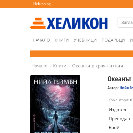
Helikon.bg
НАЧАЛО
КНИГИ
УЧЕБНИЦИ
ПОДАРЪЦИ
И
Начало
Книги
Океанът в края на пътя
Океанът 
Автор:
Нийл Г
Коментари: 6
Издател
Преводач
Брой