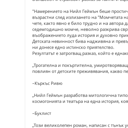
"Намерението на Нийл Геймън беше простичко
възрастни след излизането на "Момчетата на
чете, както явно е било трудно и на автора 
седемгодишно момче, неволно разкрива свръх
въображението луда история и духовно прик
Детската невинност бива надживяна и превъз
ни донесе едно истинско приятелство.
Резултатът е затрогващ разказ, който е една
„Трогателна и покъртителна, умиротворяваща
повлиян от детските преживявания, какво пе
–Къркъс Ривю
„Нийл Геймън разработва митологична типоло
космогонията и театъра на една история, коя
–Буклист
„Този великолепен роман, написан с тънък ус