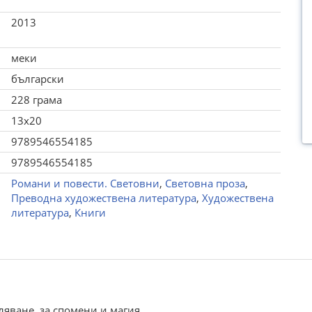
2013
меки
български
228 грама
13x20
9789546554185
9789546554185
Романи и повести. Световни
,
Световна проза
,
Преводна художествена литература
,
Художествена
литература
,
Книги
ляване, за спомени и магия.