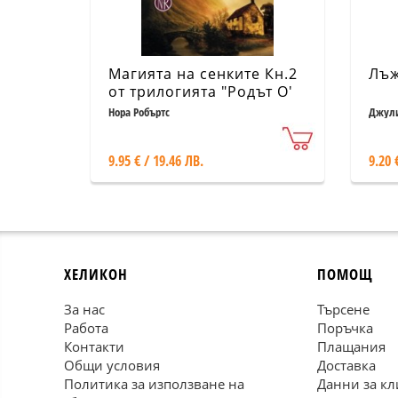
Магията на сенките Кн.2
Лъж
от трилогията "Родът О'
Дуайър"
Нора Робъртс
Джули
9.95 € / 19.46 ЛВ.
9.20 
ХЕЛИКОН
ПОМОЩ
За нас
Търсене
Работа
Поръчка
Контакти
Плащания
Общи условия
Доставка
Политика за използване на
Данни за кл