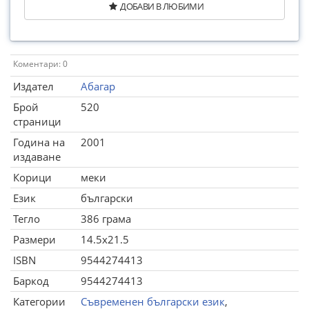
ДОБАВИ В ЛЮБИМИ
Коментари: 0
Издател
Абагар
Брой
520
страници
Година на
2001
издаване
Корици
меки
Език
български
Тегло
386 грама
Размери
14.5x21.5
ISBN
9544274413
Баркод
9544274413
Категории
Съвременен български език
,