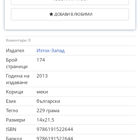
ДОБАВИ В ЛЮБИМИ
Коментари: 0
Издател
Изток-Запад
Брой
174
страници
Година на
2013
издаване
Корици
меки
Език
български
Тегло
229 грама
Размери
14x21.5
ISBN
9786191522644
Баркод
9786191522644