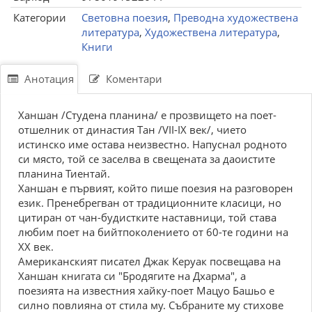
Категории
Световна поезия
,
Преводна художествена
литература
,
Художествена литература
,
Книги
Анотация
Коментари
Ханшан /Студена планина/ е прозвището на поет-
отшелник от династия Тан /VII-IX век/, чието
истинско име остава неизвестно. Напуснал родното
си място, той се заселва в свещената за даоистите
планина Тиентай.
Ханшан е първият, който пише поезия на разговорен
език. Пренебрегван от традиционните класици, но
цитиран от чан-будистките наставници, той става
любим поет на бийтпоколението от 60-те години на
ХХ век.
Американският писател Джак Керуак посвещава на
Ханшан книгата си "Бродягите на Дхарма", а
поезията на известния хайку-поет Мацуо Башьо е
силно повлияна от стила му. Събраните му стихове