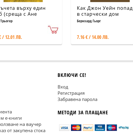
ъчета върху един
Как Джон Уейн попа
б (среща с Ане
в старчески дом
нк)
 Трьогер
Бернхард Гьорг
€ / 12.01 ЛВ.
7.16 € / 14.00 ЛВ.
ВКЛЮЧИ СЕ!
Вход
Регистрация
Забравена парола
иента
МЕТОДИ ЗА ПЛАЩАНЕ
им е-книги
ползване на ваучер
каз от закупена стока