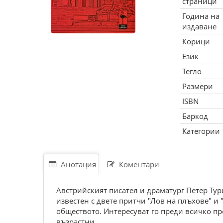
страници
Година на
издаване
Корици
Език
Тегло
Размери
ISBN
Баркод
Категории
Анотация
Коментари
Австрийският писател и драматург Петер Тур
известен с двете притчи "Лов на плъхове" и
обществото. Интересуват го преди всичко п
възрастни.