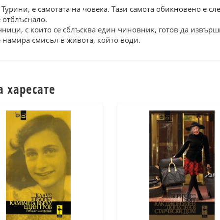
Турини, е самотата на човека. Тази самота обикновено е сл
е отблъснало.
ачници, с които се сблъсква един чиновник, готов да извърш
е намира смисъл в живота, който води.
а харесате