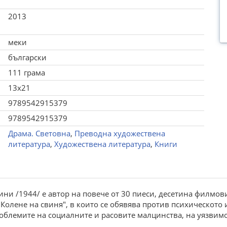
2013
меки
български
111 грама
13x21
9789542915379
9789542915379
Драма. Световна
,
Преводна художествена
литература
,
Художествена литература
,
Книги
ини /1944/ е автор на повече от 30 пиеси, десетина филмови
 "Колене на свиня", в които се обявява против психическото
роблемите на социалните и расовите малцинства, на уязвим