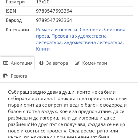
Размери
13x20
ISBN
9789547693364
Баркод
9789547693364
Категории
Романи и повести. Световни
,
Световна
проза
,
Преводна художествена
литература
,
Художествена литература
,
Книги
Анотация
За автора
Коментари
Ревюта
Събираш заедно двама души, които не са били
събирани дотогава. Понякога това прилича на онзи
първи опит да се впрегнат ведно балон с водород и
балон с топъл въздух. Кое е за предпочитане: да се
разбиеш и да изгориш, или да изгориш и да се
разбиеш? Но друг път се получава, създава се нещо
ново и светът се променя. След време, рано или
късно, по някаква си причина единият бива