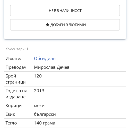
НЕ Е В НАЛИЧНОСТ
ДОБАВИ В ЛЮБИМИ
Коментари: 1
Издател
Обсидиан
Преводач
Мирослав Дечев
Брой
120
страници
Година на
2013
издаване
Корици
меки
Език
български
Тегло
140 грама