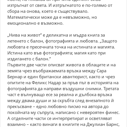
изтръгнат от света. И изтръгнатото е по-голямо от
сбора на онова, което е съществувало.
Математически може да е невъзможно, но
емоционално е възможно.
„Нива на живот” е деликатна и мъдра книга за
летeнето с балон, фотографията и любовта. „Защото
любовта е пресечната точка на истината и магията.
Истина като във фотографията; магия като при
издигането с балон.”
Първите две части описват живота в облаците и на
земята чрез въображаемата връзка между Сара
Бернар и един британски авантюрист, както и чрез
опитите на Феликс Надар за пръв път в историята на
фотографията да направи въздушни снимки. Третата
част е вълнуващо есе за реална и дълбока връзка
между двама души и за скръбта след внезапното й
прекъсване – едно любовно писмо на автора до
покойната му съпруга, написано с невероятен финес.
А отделните части се интерпретират и осветляват
взаимно – както винаги в книгите на Джулиан Барнс,