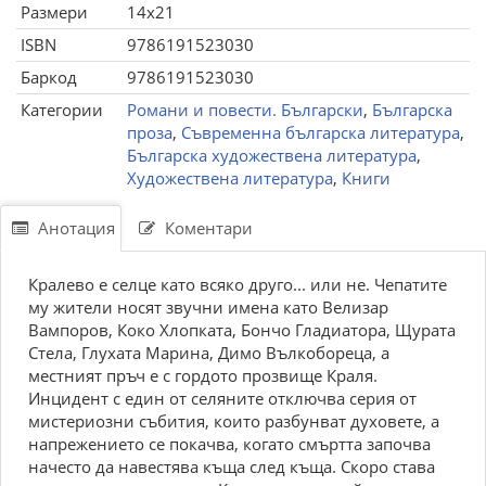
Размери
14x21
ISBN
9786191523030
Баркод
9786191523030
Категории
Романи и повести. Български
,
Българска
проза
,
Съвременна българска литература
,
Българска художествена литература
,
Художествена литература
,
Книги
Анотация
Коментари
Кралево е селце като всяко друго... или не. Чепатите
му жители носят звучни имена като Велизар
Вампоров, Коко Хлопката, Бончо Гладиатора, Щурата
Стела, Глухата Марина, Димо Вълкобореца, а
местният пръч е с гордото прозвище Краля.
Инцидент с един от селяните отключва серия от
мистериозни събития, които разбунват духовете, а
напрежението се покачва, когато смъртта започва
начесто да навестява къща след къща. Скоро става