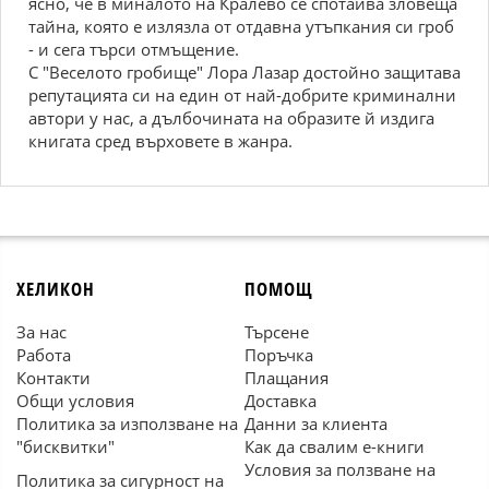
ясно, че в миналото на Кралево се спотайва зловеща
тайна, която е излязла от отдавна утъпкания си гроб
- и сега търси отмъщение.
С "Веселото гробище" Лора Лазар достойно защитава
репутацията си на един от най-добрите криминални
автори у нас, а дълбочината на образите й издига
книгата сред върховете в жанра.
ХЕЛИКОН
ПОМОЩ
За нас
Търсене
Работа
Поръчка
Контакти
Плащания
Общи условия
Доставка
Политика за използване на
Данни за клиента
"бисквитки"
Как да свалим е-книги
Условия за ползване на
Политика за сигурност на