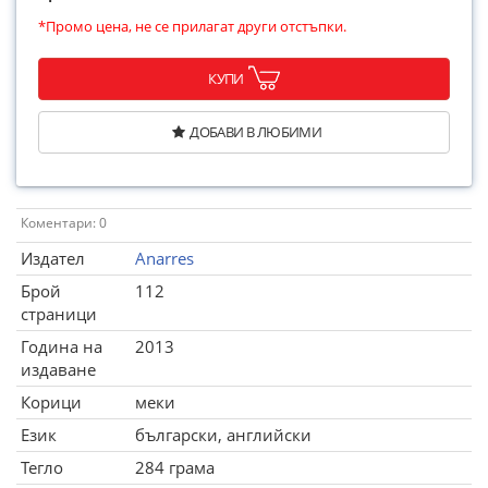
*Промо цена, не се прилагат други отстъпки.
КУПИ
ДОБАВИ В ЛЮБИМИ
Коментари: 0
Издател
Anarres
Брой
112
страници
Година на
2013
издаване
Корици
меки
Език
български, английски
Тегло
284 грама