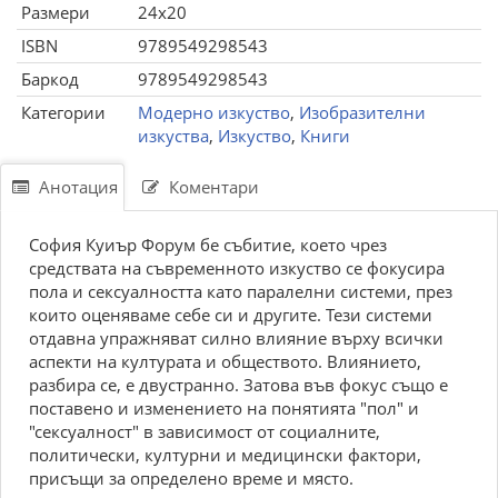
Размери
24x20
ISBN
9789549298543
Баркод
9789549298543
Категории
Модерно изкуство
,
Изобразителни
изкуства
,
Изкуство
,
Книги
Анотация
Коментари
София Куиър Форум бе събитие, което чрез
средствата на съвременното изкуство се фокусира
пола и сексуалността като паралелни системи, през
които оценяваме себе си и другите. Тези системи
отдавна упражняват силно влияние върху всички
аспекти на културата и обществото. Влиянието,
разбира се, е двустранно. Затова във фокус също е
поставено и изменението на понятията "пол" и
"сексуалност" в зависимост от социалните,
политически, културни и медицински фактори,
присъщи за определено време и място.