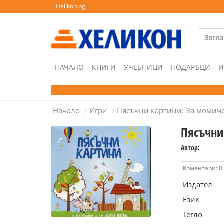
Helikon.bg
НАЧАЛО
КНИГИ
УЧЕБНИЦИ
ПОДАРЪЦИ
И
Начало
Игри
Пясъчни картини: За момич
Пясъчни
Автор:
Коментари: 0
Издател
Език
Тегло