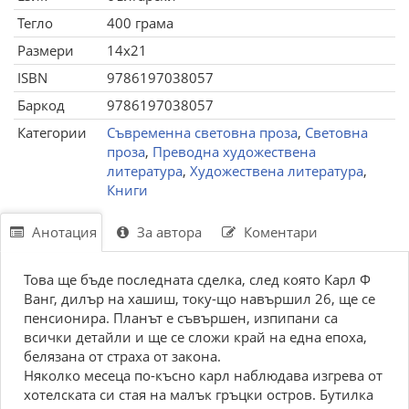
Тегло
400 грама
Размери
14x21
ISBN
9786197038057
Баркод
9786197038057
Категории
Съвременна световна проза
,
Световна
проза
,
Преводна художествена
литература
,
Художествена литература
,
Книги
Анотация
За автора
Коментари
Това ще бъде последната сделка, след която Карл Ф
Ванг, дилър на хашиш, току-що навършил 26, ще се
пенсионира. Планът е съвършен, изпипани са
всички детайли и ще се сложи край на една епоха,
белязана от страха от закона.
Няколко месеца по-късно карл наблюдава изгрева от
хотелската си стая на малък гръцки остров. Бутилка