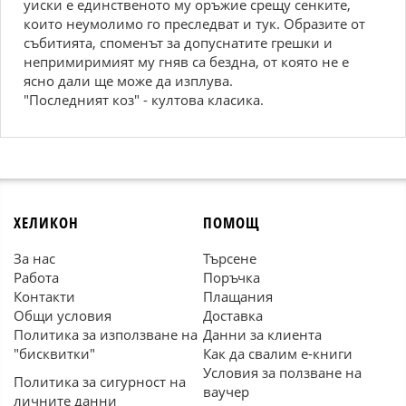
уиски е единственото му оръжие срещу сенките,
които неумолимо го преследват и тук. Образите от
събитията, споменът за допуснатите грешки и
непримиримият му гняв са бездна, от която не е
ясно дали ще може да изплува.
"Последният коз" - култова класика.
ХЕЛИКОН
ПОМОЩ
За нас
Търсене
Работа
Поръчка
Контакти
Плащания
Общи условия
Доставка
Политика за използване на
Данни за клиента
"бисквитки"
Как да свалим е-книги
Условия за ползване на
Политика за сигурност на
ваучер
личните данни