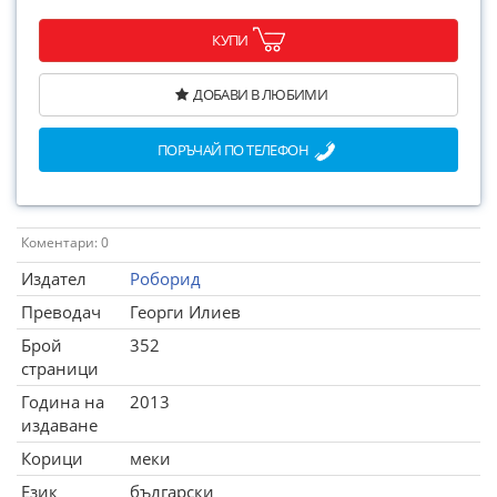
КУПИ
ДОБАВИ В ЛЮБИМИ
ПОРЪЧАЙ ПО ТЕЛЕФОН
Коментари: 0
Издател
Роборид
Преводач
Георги Илиев
Брой
352
страници
Година на
2013
издаване
Корици
меки
Език
български