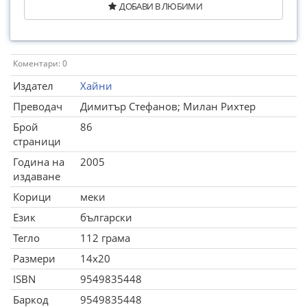
ДОБАВИ В ЛЮБИМИ
Коментари: 0
Издател
Хайни
Преводач
Димитър Стефанов; Милан Рихтер
Брой
86
страници
Година на
2005
издаване
Корици
меки
Език
български
Тегло
112 грама
Размери
14x20
ISBN
9549835448
Баркод
9549835448