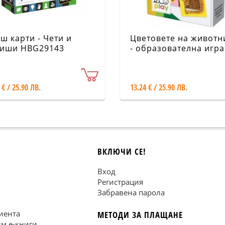
ш карти - Чети и
Цветовете на животн
иши HBG29143
- образователна игра
HMU28573
 € / 25.90 ЛВ.
13.24 € / 25.90 ЛВ.
ВКЛЮЧИ СЕ!
Вход
Регистрация
Забравена парола
иента
МЕТОДИ ЗА ПЛАЩАНЕ
им е-книги