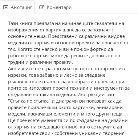
Анотация
Коментари
Тази книга предлага на начинаещите създатели на
изображения от хартия шанс да се запознаят с
основните неща. Представени са различни видове
изделия от хартия и основни проекти за повечето от
тях. Когато сте наясно и ви е по-комфортно да
работите с хартия, може да решите да опитате по-
трудни и различни проекти.
Ако изпитвате страст към изкуството на хартиените
изрезки, това забавно и лесно за следване
ръководство е пълно с разнообразни проекти, при
които се използват прости техники и инструменти за
създаване на такива изделия. Инструкции тип
"Стъпка по стъпка" и диаграми ви показват как да
правите привличащи окото картички, анимирани
модели, изскачащи елементи и много други неща.
Ще пренесете уменията си по създаване на дизайни
от хартия на следващото ниво, като се научите да
изобретявате свои - собствени уникални творения!