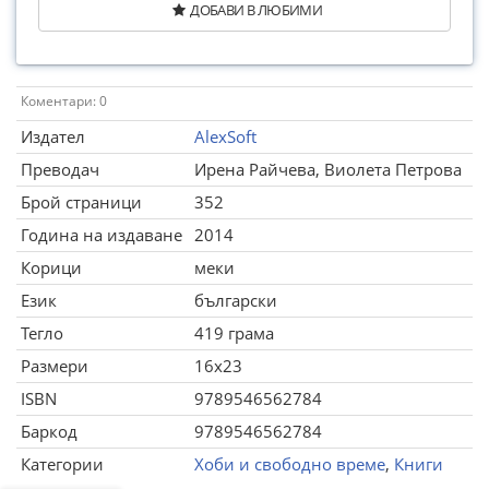
ДОБАВИ В ЛЮБИМИ
Коментари: 0
Издател
AlexSoft
Преводач
Ирена Райчева, Виолета Петрова
Брой страници
352
Година на издаване
2014
Корици
меки
Език
български
Тегло
419 грама
Размери
16x23
ISBN
9789546562784
Баркод
9789546562784
Категории
Хоби и свободно време
,
Книги