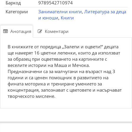
Баркод
9789542710974
Категории
Занимателни книги
,
Литература за деца
и юноши
,
Книги
Анотация
Коментари
В книжките от поредица „Залепи и оцвети!“ децата
ще намерят 16 цветни лепенки, които да използват
за образец при оцветяването на картинките с
веселите истории на Маша и Мечока.
Предназначени са за малчугани на възраст над 3
години и са ценен помощник в развитието на
фината моторика и трениране умението за
концентрация, запознават с цветовете и насърчават
творческото мислене.