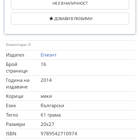
НЕ Е В НАЛИЧНОСТ
ДОБАВИ В ЛЮБИМИ
Коментари: 0
Издател
Егмонт
Брой
16
страници
Година на
2014
издаване
Корици
меки
Език
български
Тегло
61 грама
Размери
20x27
ISBN
9789542710974