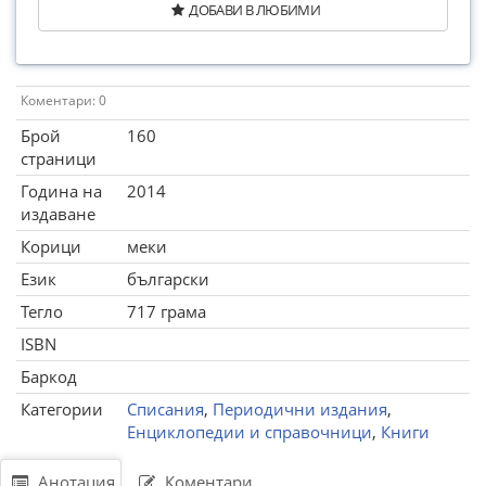
ДОБАВИ В ЛЮБИМИ
Коментари: 0
Брой
160
страници
Година на
2014
издаване
Корици
меки
Език
български
Тегло
717 грама
ISBN
Баркод
Категории
Списания
,
Периодични издания
,
Енциклопедии и справочници
,
Книги
Анотация
Коментари