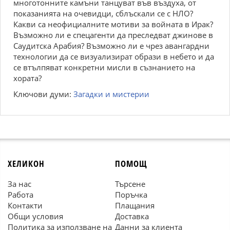
многотонните камъни танцуват във въздуха, от
показанията на очевидци, сблъскали се с НЛО?
Какви са неофициалните мотиви за войната в Ирак?
Възможно ли е спецагенти да преследват джинове в
Саудитска Арабия? Възможно ли е чрез авангардни
технологии да се визуализират образи в небето и да
се втълпяват конкретни мисли в съзнанието на
хората?
Ключови думи:
Загадки и мистерии
ХЕЛИКОН
ПОМОЩ
За нас
Търсене
Работа
Поръчка
Контакти
Плащания
Общи условия
Доставка
Политика за използване на
Данни за клиента