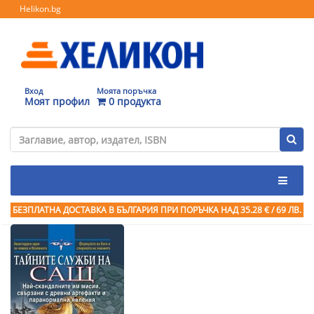
Helikon.bg
Вход
Моята поръчка
Моят профил
0 продукта
БЕЗПЛАТНА ДОСТАВКА В БЪЛГАРИЯ ПРИ ПОРЪЧКА
НАД 35.28 € / 69 ЛВ.