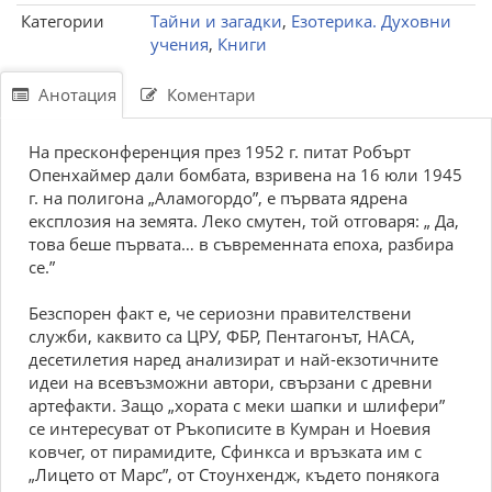
Категории
Тайни и загадки
,
Езотерика. Духовни
учения
,
Книги
Анотация
Коментари
На пресконференция през 1952 г. питат Робърт
Опенхаймер дали бомбата, взривена на 16 юли 1945
г. на полигона „Аламогордо”, е първата ядрена
експлозия на земята. Леко смутен, той отговаря: „ Да,
това беше първата… в съвременната епоха, разбира
се.”
Безспорен факт е, че сериозни правителствени
служби, каквито са ЦРУ, ФБР, Пентагонът, НАСА,
десетилетия наред анализират и най-екзотичните
идеи на всевъзможни автори, свързани с древни
артефакти. Защо „хората с меки шапки и шлифери”
се интересуват от Ръкописите в Кумран и Ноевия
ковчег, от пирамидите, Сфинкса и връзката им с
„Лицето от Марс”, от Стоунхендж, където понякога