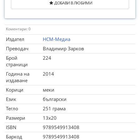
ДОБАВИ В ЛЮБИМИ
Коментари: 0
Издател
НСМ-Медиа
Преводач
Владимир Зарков
Брой
224
страници
Година на
2014
издаване
Корици
меки
Език
български
Тегло
251 грама
Размери
13x20
ISBN
9789549913408
Баркод
9789549913408