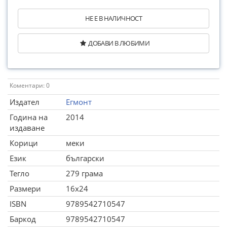
НЕ Е В НАЛИЧНОСТ
ДОБАВИ В ЛЮБИМИ
Коментари: 0
Издател
Егмонт
Година на
2014
издаване
Корици
меки
Език
български
Тегло
279 грама
Размери
16x24
ISBN
9789542710547
Баркод
9789542710547