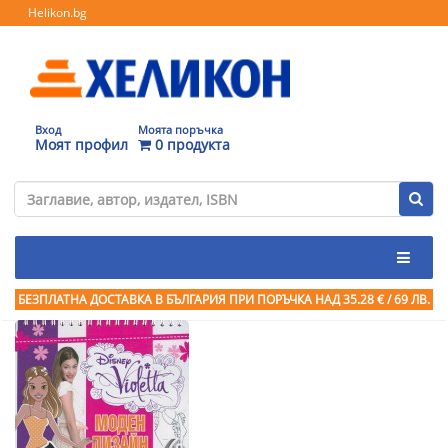
Helikon.bg
Вход
Моята поръчка
Моят профил
0 продукта
БЕЗПЛАТНА ДОСТАВКА В БЪЛГАРИЯ ПРИ ПОРЪЧКА
НАД 35.28 € / 69 ЛВ.