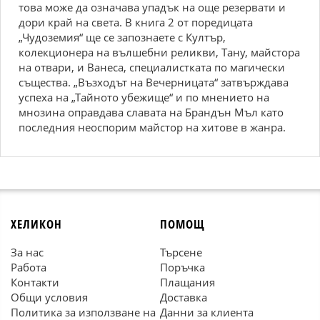
това може да означава упадък на още резервати и
дори край на света. В книга 2 от поредицата
„Чудоземия“ ще се запознаете с Култър,
колекционера на вълшебни реликви, Тану, майстора
на отвари, и Ванеса, специалистката по магически
същества. „Възходът на Вечерницата“ затвърждава
успеха на „Тайното убежище“ и по мнението на
мнозина оправдава славата на Брандън Мъл като
последния неоспорим майстор на хитове в жанра.
ХЕЛИКОН
ПОМОЩ
За нас
Търсене
Работа
Поръчка
Контакти
Плащания
Общи условия
Доставка
Политика за използване на
Данни за клиента