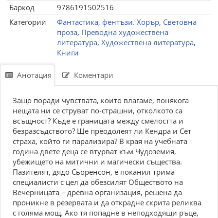
Баркод
9786191502516
Категории
Фантастика, фентъзи. Хорър
,
Световна
проза
,
Преводна художествена
литература
,
Художествена литература
,
Книги
Анотация
Коментари
Защо поради чувствата, които влагаме, понякога
нещата ни се струват по-страшни, отколкото са
всъщност? Къде е границата между смелостта и
безразсъдството? Ще преодолеят ли Кендра и Сет
страха, който ги парализира? В края на учебната
година двете деца се втурват към Чудоземия,
убежището на митични и магически същества.
Пазителят, дядо Сьоренсон, е поканил трима
специалисти с цел да обезсилят Обществото на
Вечерницата – древна организация, решена да
проникне в резервата и да открадне скрита реликва
с голяма мощ. Ако тя попадне в неподходящи ръце,