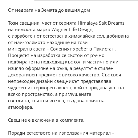
От недрата на Земята до вашия дом
Този свещник, част от серията Himalaya Salt Dreams
на немската марка Wagner Life Design,
е изработен от естествена хималайска сол, добивана
от най-голямото находище на този
минерал в света – Соленият хребет в Пакистан.
Процесът на изработка се състои от ръчно
подбиране на подходящ къс сол и частично или
изцяло оформяне на ръка, а резултът е стилен
декоративен предмет с високо качество. Със своя
непреходен дизайн свещникът представлява
чудесен интериорен акцент, който придава уют на
всяко пространство, а приглушената
светлина, която излъчва, създава приятна
атмосфера.
Свещ не е включена в комплекта.
Поради естеството на използвания материал –