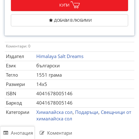
КУПИ
ДОБАВИ В ЛЮБИМИ
Коментари: 0
Издател
Himalaya Salt Dreams
Език
български
Тегло
1551 грама
Размери
14x5
ISBN
4041678005146
Баркод
4041678005146
Категории
Хималайска сол
,
Подаръци
,
Свещници от
хималайска сол
Анотация
Коментари