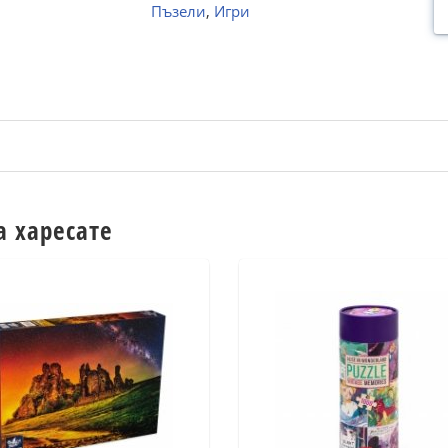
Пъзели
,
Игри
а харесате