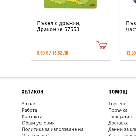
Пъзел с дръжки,
Пъз
Драконче 57553
час
ска
Йор
8.60 € / 16.82 ЛВ.
13.80
ХЕЛИКОН
ПОМОЩ
За нас
Търсене
Работа
Поръчка
Контакти
Плащания
Общи условия
Доставка
Политика за използване на
Данни за кл
"бисквитки"
Как да свал