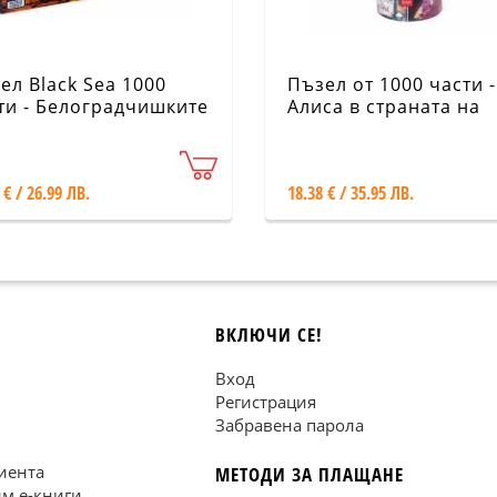
ел Black Sea 1000
Пъзел от 1000 части -
ти - Белоградчишките
Алиса в страната на
ли, Силвия
чудесата
данова
 € / 26.99 ЛВ.
18.38 € / 35.95 ЛВ.
ВКЛЮЧИ СЕ!
Вход
Регистрация
Забравена парола
иента
МЕТОДИ ЗА ПЛАЩАНЕ
им е-книги