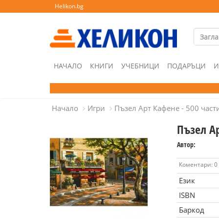
Helikon.bg
НАЧАЛО
КНИГИ
УЧЕБНИЦИ
ПОДАРЪЦИ
И
Начало
Игри
Пъзел Арт Кафене - 500 част
Пъзел Ар
Автор:
Коментари: 0
Език
ISBN
Баркод