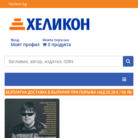
Helikon.bg
Вход
Моята поръчка
Моят профил
0 продукта
БЕЗПЛАТНА ДОСТАВКА В БЪЛГАРИЯ ПРИ ПОРЪЧКА
НАД 35.28 € / 69 ЛВ.