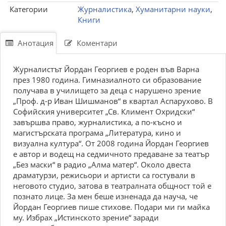
Категории
Журналистика
,
Хуманитарни науки
,
Книги
Анотация
Коментари
Журналистът Йордан Георгиев е роден във Варна
през 1980 година. Гимназиалното си образование
получава в училището за деца с нарушено зрение
„Проф. д-р Иван Шишманов“ в квартал Аспарухово. В
Софийския университет „Св. Климент Охридски“
завършва право, журналистика, а по-късно и
магистърската програма „Литература, кино и
визуална култура“. От 2008 година Йордан Георгиев
е автор и водещ на седмичното предаване за театър
„Без маски“ в радио „Алма матер“. Около двеста
драматурзи, режисьори и артисти са гостували в
неговото студио, затова в театралната общност той е
познато лице. За мен беше изненада да науча, че
Йордан Георгиев пише стихове. Подари ми ги майка
му. Избрах „Истинското зрение“ заради