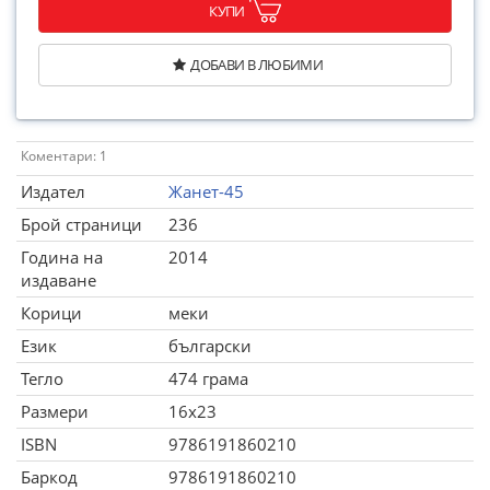
КУПИ
ДОБАВИ В ЛЮБИМИ
Коментари: 1
Издател
Жанет-45
Брой страници
236
Година на
2014
издаване
Корици
меки
Език
български
Тегло
474 грама
Размери
16x23
ISBN
9786191860210
Баркод
9786191860210