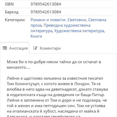
ISBN
9789542613084
Баркод
9789542613084
Категории
Романи и повести. Световни
,
Световна
проза
,
Преводна художествена
литература
,
Художествена литература
,
Книги
Анотация
Коментари
Може би е по-добре някои тайни да си останат в
миналото....
Лейни е щастливо омъжена за известния писател
Том Холингсуърт, с когото живее в Лондон. Тя се
влюбва в него едва на деветнадесет, докато стажува
в издателската къща на доведения си баща Питър.
Лейни е запленена от Том и дори и не подозира, че
той е женен и има петгодишен син. Том не устоява
на италианската й хубост, наследена от майка й
Алесандра, и изоставя семейството си.