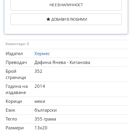
НЕ Е В НАЛИЧНОСТ
ДОБАВИ В ЛЮБИМИ
Коментари: 0
Издател
Хермес
Преводач
Дафина Янева - Китанова
Брой
352
страници
Година на
2014
издаване
Корици
меки
Език
български
Тегло
355 грама
Размери
13x20