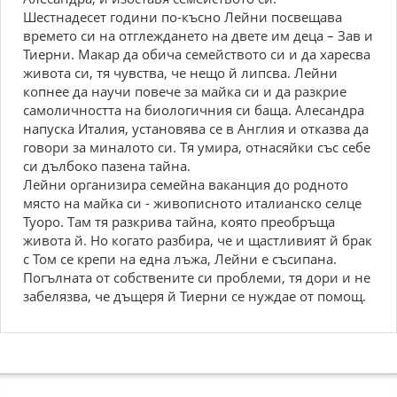
Шестнадесет години по-късно Лейни посвещава
времето си на отглеждането на двете им деца – Зав и
Тиерни. Макар да обича семейството си и да харесва
живота си, тя чувства, че нещо й липсва. Лейни
копнее да научи повече за майка си и да разкрие
самоличността на биологичния си баща. Алесандра
напуска Италия, установява се в Англия и отказва да
говори за миналото си. Тя умира, отнасяйки със себе
си дълбоко пазена тайна.
Лейни организира семейна ваканция до родното
място на майка си - живописното италианско селце
Туоро. Там тя разкрива тайна, която преобръща
живота й. Но когато разбира, че и щастливият й брак
с Том се крепи на една лъжа, Лейни е съсипана.
Погълната от собствените си проблеми, тя дори и не
забелязва, че дъщеря й Тиерни се нуждае от помощ.