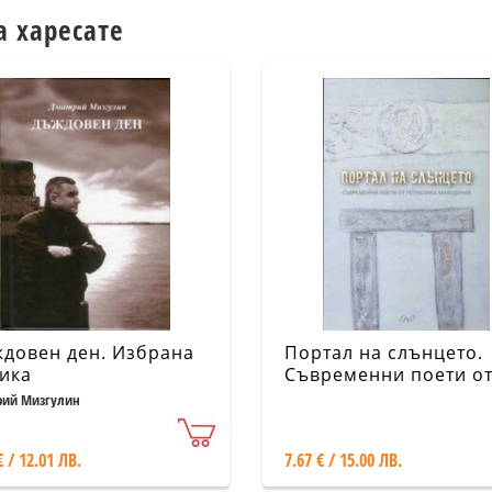
а харесате
довен ден. Избрана
Портал на слънцето.
ика
Съвременни поети о
Република Македони
ий Мизгулин
€ / 12.01 ЛВ.
7.67 € / 15.00 ЛВ.