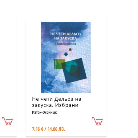
Не чети Дельоз на
т
закуска. Избрани
я
стихотворения
Изток-Осойник
7.16 € / 14.00 ЛВ.