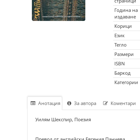
страници
Година на
издаване
Корици
Език
Тегло
Размери
ISBN
Баркод
Категории
Анотация
За автора
Коментари
Уилям Шекспир, Поезия
Превод от английски Евгения Панчева