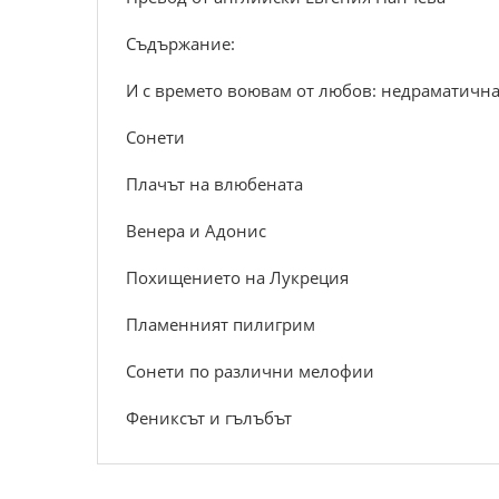
Съдържание:
И с времето воювам от любов: недраматична
Сонети
Плачът на влюбената
Венера и Адонис
Похищението на Лукреция
Пламенният пилигрим
Сонети по различни мелофии
Фениксът и гълъбът