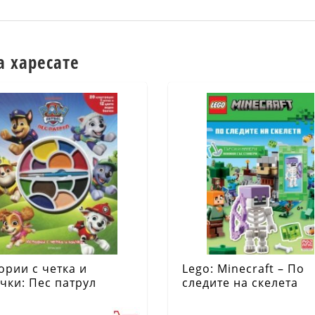
а харесате
ории с четка и
Lego: Minecraft – По
чки: Пес патрул
следите на скелета