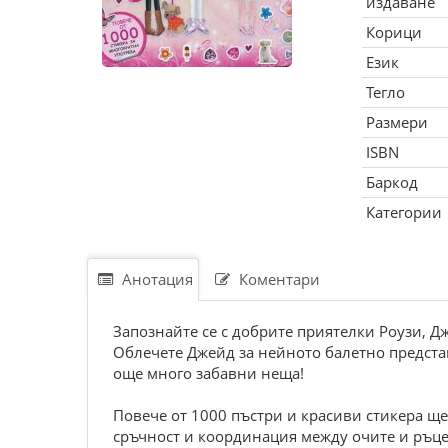
издаване
Корици
Език
Тегло
Размери
ISBN
Баркод
Категории
Анотация
Коментари
Запознайте се с добрите приятелки Роузи, Д
Облечете Джейд за нейното балетно представ
още много забавни неща!
Повече от 1000 пъстри и красиви стикера ще
сръчност и координация между очите и ръце