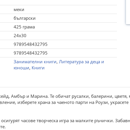
меки
български
425 грама
24x30
9789548432795
9789548432795
Занимателни книги
,
Литература за деца и
юноши
,
Книги
жейд, Амбър и Марина. Те обичат русалки, балерини, цветя
ление, изберете храна за чаеното парти на Роузи, украсет
 осигурят часове творческа игра за малките ръчички. Забавн
те.