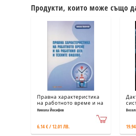
Продукти, които може също д
Правна характеристика
Дак
на работното време и на
сис
работния ден и техните
иде
Никола Йосифов
Весел
видове
6.14 € / 12.01 ЛВ.
19.94