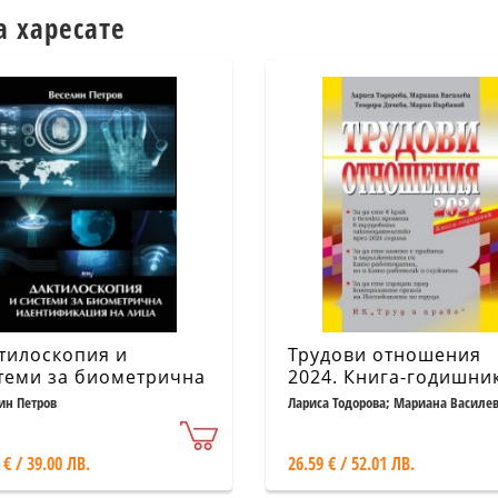
а харесате
тилоскопия и
Трудови отношения
теми за биометрична
2024. Книга-годишни
нтификация на лица
достъп до сайт
ин Петров
Лариса Тодорова; Мариана Василев
Теодора Дичева
 € / 39.00 ЛВ.
26.59 € / 52.01 ЛВ.