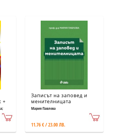
Записът на заповед и
к +
менителницата
а;
Мария Павлова
11.76 € / 23.00 ЛВ.