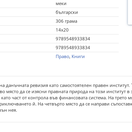
меки
български
306 грама
14x20
9789548933834
9789548933834
Право
,
Книги
на данъчната ревизия като самостоятелен правен институт.
о място да се изясни правната природа на този институт в 
като част от контрола във финансовата система. На трето м
риключването й. На четвърто място да се направи съпостав
вън нея.