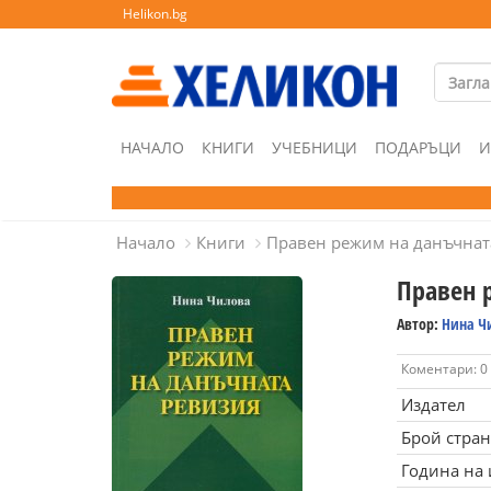
Helikon.bg
НАЧАЛО
КНИГИ
УЧЕБНИЦИ
ПОДАРЪЦИ
И
Начало
Книги
Правен режим на данъчнат
Правен 
Автор:
Нина Ч
Коментари: 0
Издател
Брой стра
Година на