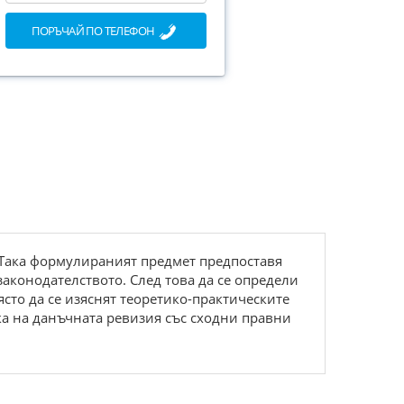
ПОРЪЧАЙ ПО ТЕЛЕФОН
 Така формулираният предмет предпоставя
законодателството. След това да се определи
ясто да се изяснят теоретико-практическите
ка на данъчната ревизия със сходни правни