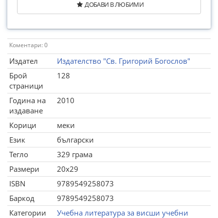
ДОБАВИ В ЛЮБИМИ
Коментари: 0
Издател
Издателство "Св. Григорий Богослов"
Брой
128
страници
Година на
2010
издаване
Корици
меки
Език
български
Тегло
329 грама
Размери
20x29
ISBN
9789549258073
Баркод
9789549258073
Категории
Учебна литература за висши учебни