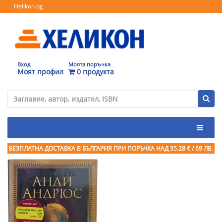
Helikon.bg
Вход
Моята поръчка
Моят профил
0 продукта
БЕЗПЛАТНА ДОСТАВКА В БЪЛГАРИЯ ПРИ ПОРЪЧКА
НАД 35.28 € / 69 ЛВ.