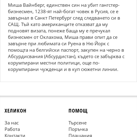
Миша Вайнберг, единствен син на убит гангстер-
бизнесмен, 1238-ят най-богат човек в Русия, се е
завърнал в Санкт Петербург след следването си в
САЩ. Тъй като американците отказват да му
подновят визата, понеже баща му е пречукал
бизнесмен от Оклахома, Миша прави опит да се
завърне при любимата си Руена в Ню Йорк с
помощта на белгийски паспорт, закупен на черно в
Абсурдисвания (Абсурдистан), където се забърква с
корумпирани местни политици, още по-
корумпирани чужденци и в куп сюжетни линии.
ХЕЛИКОН
ПОМОЩ
За нас
Търсене
Работа
Поръчка
Контакти
Плащания