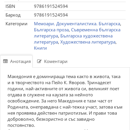
ISBN
9786191524594
Баркод
9786191524594
Категории
Мемоари. Документалистика. Българска
,
Българска проза
,
Съвременна българска
литература
,
Българска художествена
литература
,
Художествена литература
,
Книги
Анотация
Коментари
Македония е доминираща тема както в живота, така
и в творчеството на Пейо К. Яворов. Тринадесет
години, най-активните от живота си, великият поет
отдава в служене на каузата за нейното
освобождение. За него Македония е тази част от
Родината, онеправдана с най-тежка участ, затова към
нея проявява действен патриотизъм. И прави това
доброволно, безкористно и със завидно
постоянство.