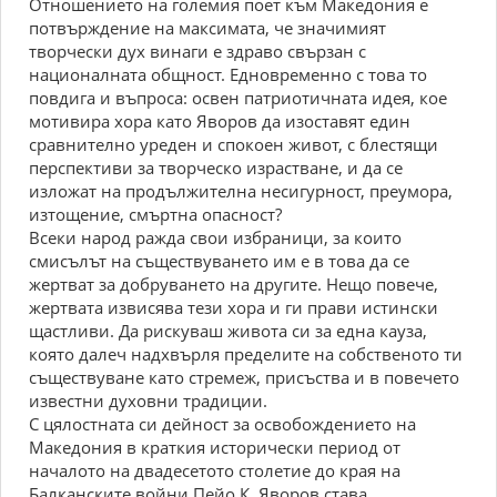
Отношението на големия поет към Македония е
потвърждение на максимата, че значимият
творчески дух винаги е здраво свързан с
националната общност. Едновременно с това то
повдига и въпроса: освен патриотичната идея, кое
мотивира хора като Яворов да изоставят един
сравнително уреден и спокоен живот, с блестящи
перспективи за творческо израстване, и да се
изложат на продължителна несигурност, преумора,
изтощение, смъртна опасност?
Всеки народ ражда свои избраници, за които
смисълът на съществуването им е в това да се
жертват за добруването на другите. Нещо повече,
жертвата извисява тези хора и ги прави истински
щастливи. Да рискуваш живота си за една кауза,
която далеч надхвърля пределите на собственото ти
съществуване като стремеж, присъства и в повечето
известни духовни традиции.
С цялостната си дейност за освобождението на
Македония в краткия исторически период от
началото на двадесетото столетие до края на
Балканските войни Пейо К. Яворов става