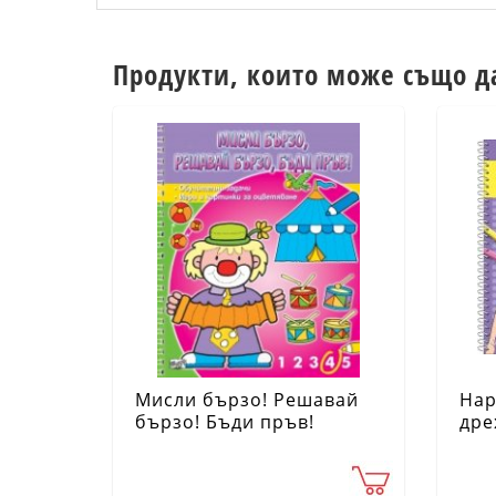
Продукти, които може също д
Мисли бързо! Решавай
Нар
бързо! Бъди пръв!
дре
Палячо
сти