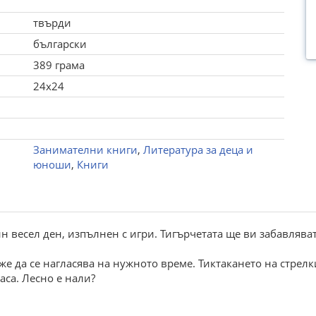
твърди
български
389 грама
24x24
Занимателни книги
,
Литература за деца и
юноши
,
Книги
ин весел ден, изпълнен с игри. Тигърчетата ще ви забавляват
же да се нагласява на нужното време. Тиктакането на стрел
часа. Лесно е нали?