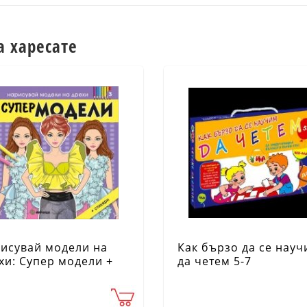
а харесате
исувай модели на
Как бързо да се нау
хи: Супер модели +
да четем 5-7
кери