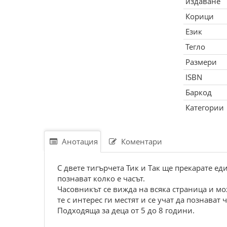
издаване
Корици
Език
Тегло
Размери
ISBN
Баркод
Категории
Анотация
Коментари
С двете тигърчета Тик и Так ще прекарате ед
познават колко е часът.
Часовникът се вижда на всяка страница и мо
те с интерес ги местят и се учат да познават 
Подходяща за деца от 5 до 8 години.