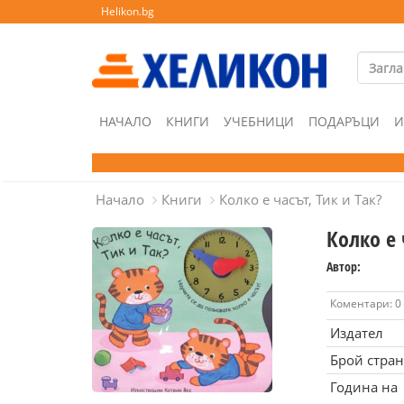
Helikon.bg
НАЧАЛО
КНИГИ
УЧЕБНИЦИ
ПОДАРЪЦИ
И
Начало
Книги
Колко е часът, Тик и Так?
Колко е 
Автор:
Коментари: 0
Издател
Брой стра
Година на