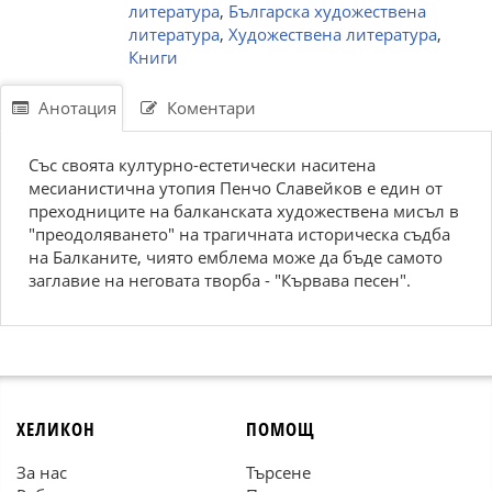
литература
,
Българска художествена
литература
,
Художествена литература
,
Книги
Анотация
Коментари
Със своята културно-естетически наситена
месианистична утопия Пенчо Славейков е един от
преходниците на балканската художествена мисъл в
"преодоляването" на трагичната историческа съдба
на Балканите, чиято емблема може да бъде самото
заглавие на неговата творба - "Кървава песен".
ХЕЛИКОН
ПОМОЩ
За нас
Търсене