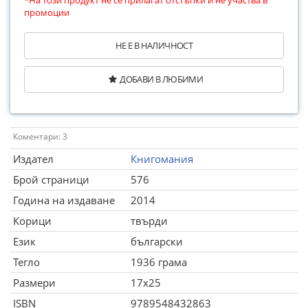
*На този продукт не се прилагат отстъпки и не участва в
промоции
НЕ Е В НАЛИЧНОСТ
ДОБАВИ В ЛЮБИМИ
Коментари: 3
Издател
Книгомания
Брой страници
576
Година на издаване
2014
Корици
твърди
Език
български
Тегло
1936 грама
Размери
17x25
ISBN
9789548432863