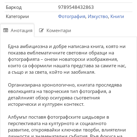
Баркод
9789548432863
Категории
Фотография
,
Изкуство
,
Книги
Анотация
Коментари
Една амбициозна и добре написана книга, която ни
показва емблематичните световни образци на
фотографията – онези новаторски изображения,
които са оформили нашата представа за самите нас,
а също и за света, който ни заобикаля.
Организирана хронологично, книгата проследява
еволюцията на творческия тип фотография, а
детайлният обзор осигурява съответния
исторически и културен контекст.
Албумът поставя фотографските шедьоври в
перспективата на културното и социалното
развитие, откроявайки ключови творби, влиятелни
личности и знаменателни събития. Във фокуса на