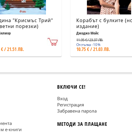
дина "Крисмъс Трий"
Корабът с булките (н
цветни порезки)
издание)
Гилмор
Джоджо Мойс
11.95 € / 23.37 ЛВ.
Отстъпка - 10 %
 € / 21.51 ЛВ.
10.75 € / 21.03 ЛВ.
ВКЛЮЧИ СЕ!
Вход
Регистрация
Забравена парола
иента
МЕТОДИ ЗА ПЛАЩАНЕ
им е-книги