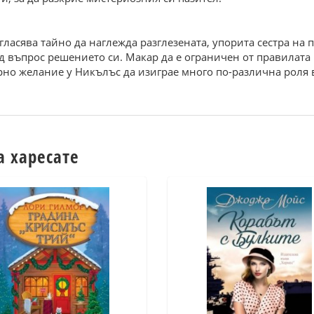
ласява тайно да наглежда разглезената, упорита сестра на 
од въпрос решението си. Макар да е ограничен от правилата 
но желание у Никълъс да изиграе много по-различна роля в ж
а харесате