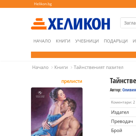
Helikon.bg
НАЧАЛО
КНИГИ
УЧЕБНИЦИ
ПОДАРЪЦИ
И
Начало
Книги
Тайнственият пазител
Тайнств
прелисти
Автор:
Оливия
Коментари: 2
Издател
Преводач
Брой