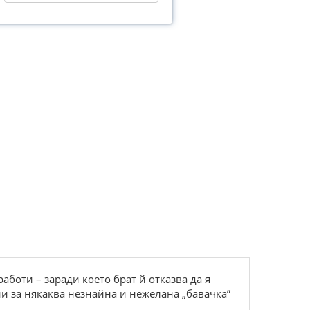
боти – заради което брат й отказва да я
ни за някаква незнайна и нежелана „бавачка”