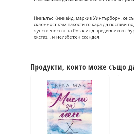
Никълъс Кинкейд, маркиз Уинтърборн, се съг
склонност към пакости го кара да постави п
чувствеността на Розалинд предизвикват бур
екстаз… и неизбежен скандал.
Продукти, които може също д