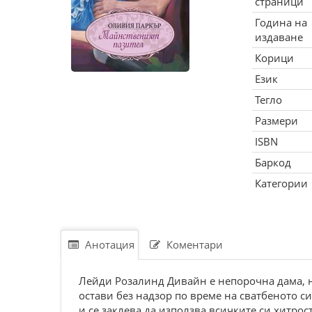
страници
Година на
издаване
Корици
Език
Тегло
Размери
ISBN
Баркод
Категории
Анотация
Коментари
Лейди Розалинд Дивайн е непорочна дама, но
остави без надзор по време на сватбеното с
и се заклева да използва всичките си хитрос