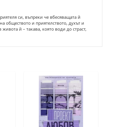
приятеля си, въпреки че вбесяващата й
на обществото и приятелството, духът и
ивота й – такава, която води до страст,