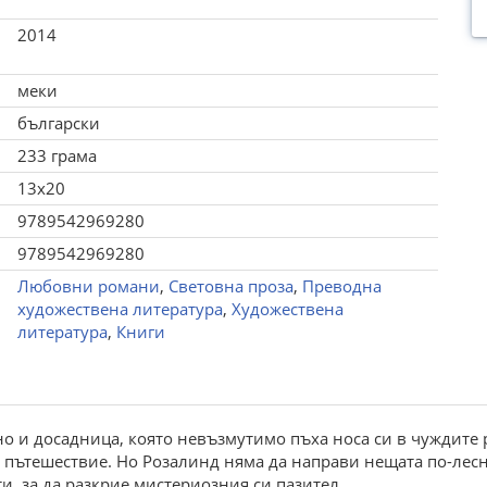
2014
меки
български
233 грама
13x20
9789542969280
9789542969280
Любовни романи
,
Световна проза
,
Преводна
художествена литература
,
Художествена
литература
,
Книги
 и досадница, която невъзмутимо пъха носа си в чуждите ра
и пътешествие. Но Розалинд няма да направи нещата по-лес
ти, за да разкрие мистериозния си пазител.