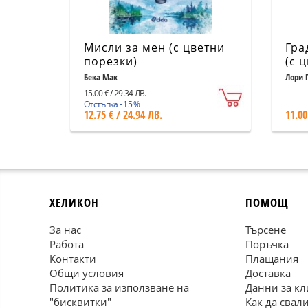
Мисли за мен (с цветни
Гра
порезки)
(с 
Бека Мак
Лори 
15.00 € / 29.34 ЛВ.
Отстъпка - 15 %
12.75 € / 24.94 ЛВ.
11.00
ХЕЛИКОН
ПОМОЩ
За нас
Търсене
Работа
Поръчка
Контакти
Плащания
Общи условия
Доставка
Политика за използване на
Данни за кл
"бисквитки"
Как да свал