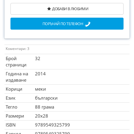
ДОБАВИ В ЛЮБИМИ
ПОРЪЧАЙ ПО ТЕЛЕФОН
Коментари: 3
Брой
32
страници
Година на
2014
издаване
Корици
меки
Език
български
Тегло
88 грама
Размери
20x28
ISBN
9789549325799
Баркод
9789549325799